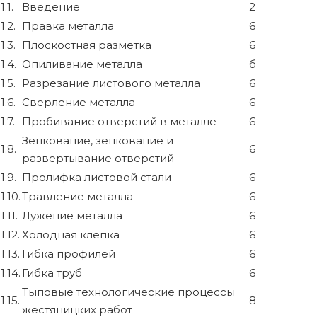
1.1.
Введение
2
1.2.
Правка металла
6
1.3.
Плоскостная разметка
6
1.4.
Опиливание металла
б
1.5.
Разрезание листового металла
6
1.6.
Сверление металла
6
1.7.
Пробивание отверстий в металле
6
Зенкование, зенкование и
1.8.
6
развертывание отверстий
1.9.
Пролифка листовой стали
6
1.10.
Травление металла
6
1.11.
Лужение металла
6
1.12.
Холодная клепка
6
1.13.
Гибка профилей
6
1.14.
Гибка труб
6
Тыповые технологические процессы
1.15.
8
жестяницких работ