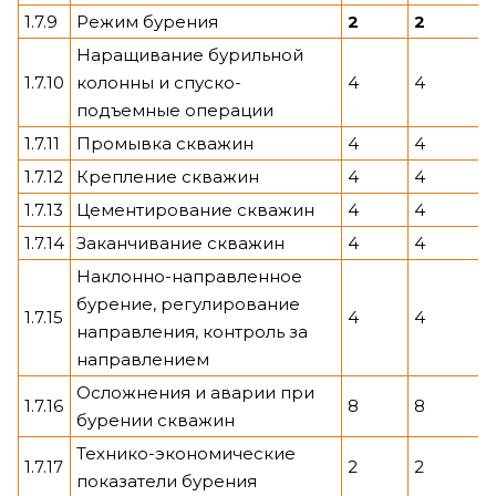
1.7.9
Режим бурения
2
2
Наращивание бурильной
1.7.10
колонны и спуско-
4
4
подъемные операции
1.7.11
Промывка скважин
4
4
1.7.12
Крепление скважин
4
4
1.7.13
Цементирование скважин
4
4
1.7.14
Заканчивание скважин
4
4
Наклонно-направленное
бурение, регулирование
1.7.15
4
4
направления, контроль за
направлением
Осложнения и аварии при
1.7.16
8
8
бурении скважин
Технико-экономические
1.7.17
2
2
показатели бурения