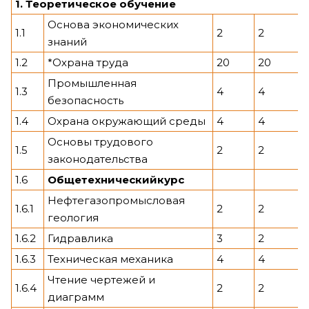
1. Теоретическое обучение
Основа экономических
1.1
2
2
знаний
1.2
*Охрана труда
20
20
Промышленная
1.3
4
4
безопасность
1.4
Охрана окружающий среды
4
4
Основы трудового
1.5
2
2
законодательства
1.6
Общетехнический
курс
Нефтегазопромысловая
1.6.1
2
2
геология
1.6.2
Гидравлика
3
2
1.6.3
Техническая механика
4
4
Чтение чертежей и
1.6.4
2
2
диаграмм