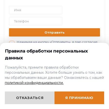
Отправить
Нажимая на кнопку «Отправить», я даю согласие на обработку персональных данных в соответствии с нашей
Правила обработки персональных
данных
Пожалуйста, примите правила обработки
Пройди ускоренный курс по
персональных данных. Хотите больше узнать о том, как
специальности Помощник
мы обрабатываем ваши данные? Ознакомьтесь с нашей
бурильщика
политикой конфиденциальности.
Дистанционное обучение
ОТКАЗАТЬСЯ
Я ПРИНИМАЮ
Удостоверение, свидетельство и
выписка из реестра