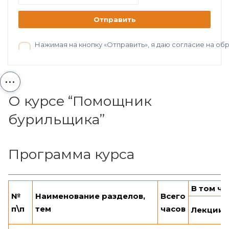
Отправить
Нажимая на кнопку «Отправить», я даю согласие на о
...
О курсе “Помощник
бурильщика”
Программа курса
В том чи
№
Наименование разделов,
Всего
п\п
т
ем
часов
Лекции