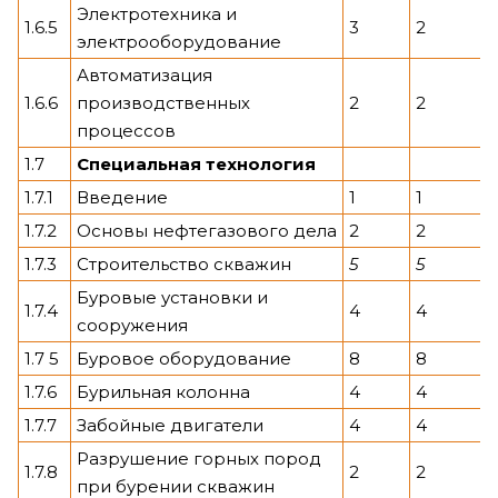
Электротехника и
1.6.5
3
2
электрооборудование
Автоматизация
1.6.6
производственных
2
2
процессов
1.7
Специальная технология
1.7.1
Введение
1
1
1.7.2
Основы нефтегазового дела
2
2
1.7.3
Строительство скважин
5
5
Буровые установки и
1.7.4
4
4
сооружения
1.7 5
Буровое оборудование
8
8
1.7.6
Бурильная колонна
4
4
1.7.7
Забойные двигатели
4
4
Разрушение горных пород
1.7.8
2
2
при бурении скважин