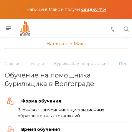
Напиши в Макс и получи
скидку 11%
Написать в Макс
Главная
Услуги
Курсы рабочих профессий
Помощ
Обучение на помощника
бурильщика в Волгограде
Форма обучения
Заочная с применением дистанционных
образовательных технологий
Время обучения