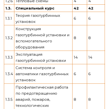
1.2.6
Тепловые схемы
4
4
1.3.
Специальный курс
42
42
Теория газотурбинных
1.3.1
6
6
установок
Конструкция
газотурбинной установки и
1.3.2
8
8
вспомогательного
оборудования
Эксплуатация
1.3.3
14
14
газотурбинной установки
Система контроля и
1.3.4
автоматики газотурбинных
6
6
установок
Профилактическая работа
по предотвращению
1.3.5
аварий, пожаров,
8
8
технологических