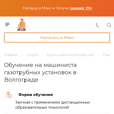
Напиши в Макс и получи
скидку 11%
Написать в Макс
Главная
Услуги
Курсы рабочих профессий
Машин
Обучение на машиниста
газотрубных установок в
Волгограде
Форма обучения
Заочная с применением дистанционных
образовательных технологий