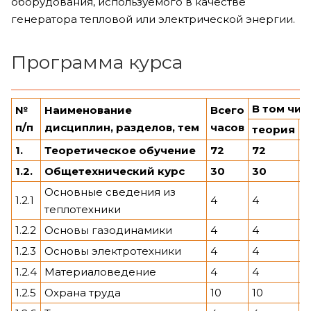
оборудования, используемого в качестве
генератора тепловой или электрической энергии.
Программа курса
В
том чис
№
Наименование
Всего
п
/
п
дисциплин, разделов, тем
часов
теория
п
1.
Теоретическое обучение
72
72
1.2.
Общетехнический курс
30
30
Основные сведения из
1.2.1
4
4
теплотехники
1.2.2
Основы газодинамики
4
4
1.2.3
Основы электротехники
4
4
1.2.4
Материаловедение
4
4
1.2.5
Охрана труда
10
10