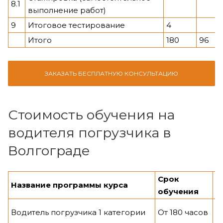
8.1
выполнение работ)
9
Итоговое тестирование
4
Итого
180
96
ЗАКАЗАТЬ БЕСПЛАТНУЮ КОНСУЛЬТАЦИЮ
Стоимость обучения на
водителя погрузчика в
Волгограде
Срок
Ц
Название программы курса
обучения
к
О
Водитель погрузчика 1 категории
От 180 часов
р.