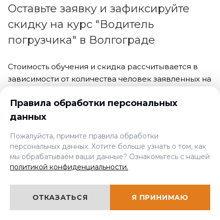
Оставьте заявку и зафиксируйте
скидку на курс "Водитель
погрузчика" в Волгограде
Стоимость обучения и скидка рассчитывается в
зависимости от количества человек заявленных на
обучение единовременно
Правила обработки персональных
данных
×
Мы онлайн, задавайте
Кол-во учеников:
вопросы!
Пожалуйста, примите правила обработки
1
2-5
>5
персональных данных. Хотите больше узнать о том, как
мы обрабатываем ваши данные? Ознакомьтесь с нашей
Форма обучения:
политикой конфиденциальности.
Дистанционная
Очная
Заочная
ОТКАЗАТЬСЯ
Я ПРИНИМАЮ