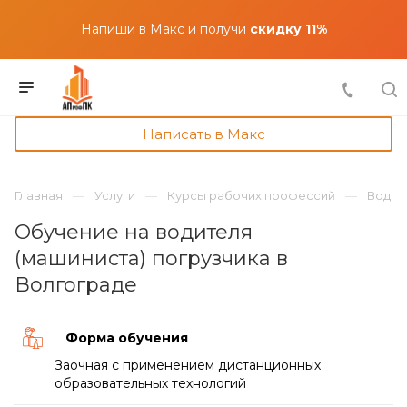
Напиши в Макс и получи
скидку 11%
Написать в Макс
Главная
Услуги
Курсы рабочих профессий
Водит
Обучение на водителя
(машиниста) погрузчика в
Волгограде
Форма обучения
Заочная с применением дистанционных
образовательных технологий