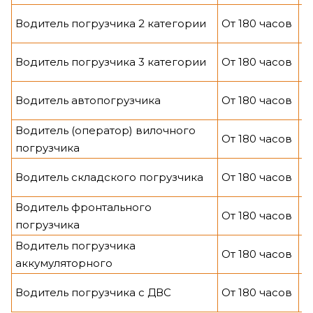
О
Водитель погрузчика 2 категории
От 180 часов
р.
О
Водитель погрузчика 3 категории
От 180 часов
р.
О
Водитель автопогрузчика
От 180 часов
р.
Водитель (оператор) вилочного
О
От 180 часов
погрузчика
р.
О
Водитель складского погрузчика
От 180 часов
р.
Водитель фронтального
О
От 180 часов
погрузчика
р.
Водитель погрузчика
О
От 180 часов
аккумуляторного
р.
О
Водитель погрузчика с ДВС
От 180 часов
р.