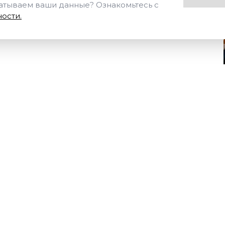
батываем ваши данные? Ознакомьтесь с
ости.
Отправить
Нажимая на кнопку «Отпр