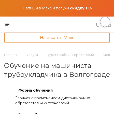
Напиши в Макс и получи
скидку 11%
...
Написать в Макс
Главная
Услуги
Курсы рабочих профессий
Машин
Обучение на машиниста
трубоукладчика в Волгограде
Форма обучения
Заочная с применением дистанционных
образовательных технологий