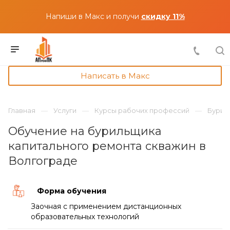
Напиши в Макс и получи
скидку 11%
Написать в Макс
Главная
Услуги
Курсы рабочих профессий
Бурил
Обучение на бурильщика
капитального ремонта скважин в
Волгограде
Форма обучения
Заочная с применением дистанционных
образовательных технологий