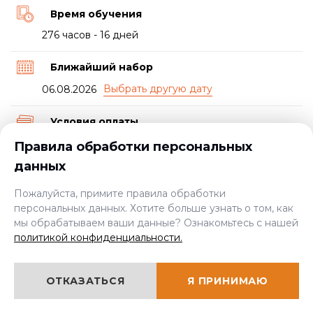
Время обучения
276 часов - 16 дней
Ближайший набор
06.08.2026
Условия оплаты
Предоплата, возможна рассрочка платежей от
Правила обработки персональных
учебного центра или от банка
данных
Документ о прохождении курса
Пожалуйста, примите правила обработки
персональных данных. Хотите больше узнать о том, как
Свидетельство и удостоверение
мы обрабатываем ваши данные? Ознакомьтесь с нашей
политикой конфиденциальности.
Пройти экспресс-курс
ОТКАЗАТЬСЯ
Я ПРИНИМАЮ
от 6000 руб.
ЦЕНА: